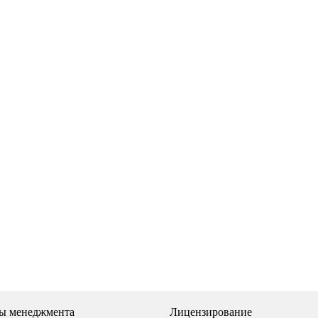
Остались вопросы?
просы, заполните форму и наши специалисты в ближайше
ы менеджмента
Лицензирование