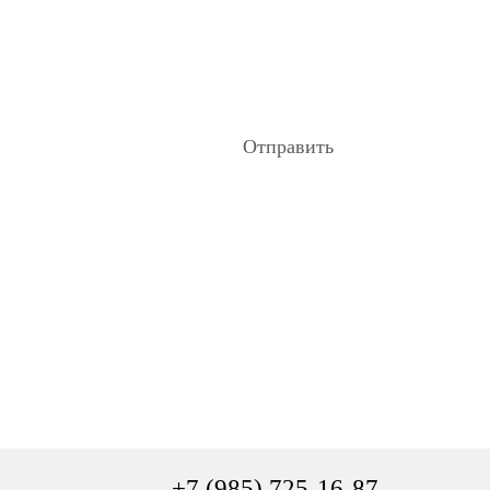
е время свяжутся с вами
Отправить
+7 (985) 725-16-87