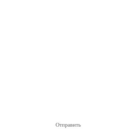
Если у вас остались вопросы, заполните форму и
наши специалисты в ближайшее время свяжутся с
вами
Отправить