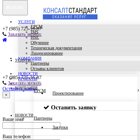
МЕНЮ
УСЛУГИ
EPCM
+7 (985) 725-16-87
IMS
Заказать звонок
HSE
Обучение
Техническая документация
Лицензирование
КОМПАНИЯ
УСЛУГИ
Партнеры
Отзывы клиентов
НОВОСТИ
+7 (985) 725-16-87
ПРОЕКТЫ
Заказать звонок
КОНТАКТЫ
КОМПАНИЯ
Оставить заявку
EPCM
Проектирование
×
Оставить заявку
НОВОСТИ
Партнеры
Ваше имя
Закупки
Ваш телефон