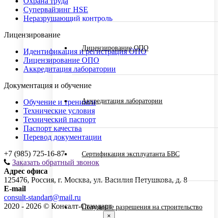
Охрана труда
Супервайзинг HSE
Неразрушающий контроль
Лицензирование
Лицензирование ОПО
Идентификация и регистрация ОПО
Лицензирование ОПО
Аккредитация лаборатории
Документация и обучение
Аккредитация лаборатории
Обучение и тренинги
Технические условия
Технический паспорт
Паспорт качества
Перевод документации
+7 (985) 725-16-87
Сертификация эксплуатанта БВС
Заказать обратный звонок
Адрес офиса
125476, Россия, г. Москва, ул. Василия Петушкова, д. 8
E-mail
consult-standart@mail.ru
2020 - 2026 © Консалт-Стандарт
Получение разрешения на строительство
×